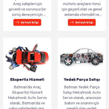
Araç sahipleri için
motorlu araçların tümü
güvenli ve sorunsuz bir
için geçerli olan ve genel
sürüş deneyimi için
anlamda otomobil ve
düzenli araç bakımı son
hafif ticari araçlar için
detaylı bilgi
detaylı bilgi
derece önemlidir.
üretici firma tarafından
Batman'da araç bakım
belirlenen aralıklarla
ve onarım hizmeti sunan
parça değişimi de
işletmemiz, sizlere
gerektirebilen bir
araçlarınızı en iyi şekilde
kontroldür. 10 bin km, 15
korumanız ve sürüş
bin km veya 20 bin km
deneyiminizi konforlu
gibi belirli aralıklarla
olması konusunda
gerçekleştirilen
yardımcı olmaktan
periyodik bakım,
memnuniyet duyar.
motorun daha uzun
Düzenli araç bakımınız
ömürlü olması ve güvenli
Yedek Parça Satışı
Ekspertiz Hizmeti
ile maliyet ve zamandan
sürüş için kritik bir
Batman Yedek Parça
Batman'da Araç
son derece tasarruf
öneme sahiptir.
Satışı Mekatronik Auto
Ekspertizi Hizmeti
edebilirsiniz. Yılların
Periyodik Bakımın
Servis olarak, aracınızın
Mekatronik Auto Servis
tecrübesi ve Resmi
Önemi Periyodik bakım,
bakım ve onarımı için
olarak, Batman'da ve
Castrol Bayiiliğimizin
araçlar için uzun süreli
gerekli olan yedek
yakın şehirlerdeki araç